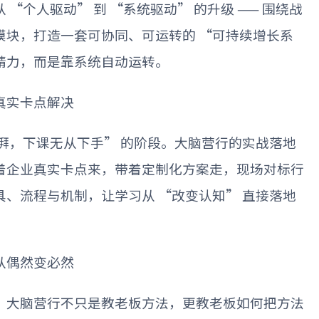
从
“
个人驱动
”
到
“
系统驱动
”
的升级
——
围绕战
模块，打造一套可协同、可运转的
“
可持续增长系
精力，而是靠系统自动运转。
真实卡点解决
湃，下课无从下手
”
的阶段。大脑营行的实战落地
着企业真实卡点来，带着定制化方案走，现场对标行
具、流程与机制，让学习从
“
改变认知
”
直接落地
从偶然变必然
。大脑营行不只是教老板方法，更教老板如何把方法