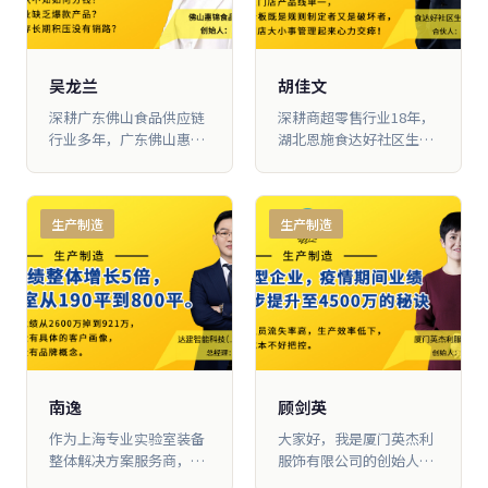
但是麻雀虽 小，五脏俱
涨，我们 的代理人数也在
全，我们把大脑营行教的
不停地增长，这是让我非
很多方法都用到了公司
常开心的事情。
里。
吴龙兰
胡佳文
深耕广东佛山食品供应链
深耕商超零售行业18年，
行业多年，广东佛山惠锦
湖北恩施食达好社区生鲜
食品有限公司始终聚焦食
连锁，通过系统化商业思
品经销、门店运营、供应
维落地、组织架构重构、
链整合全链路发展。作为
激励机制升级、客户精细
生产制造
生产制造
大脑营行思维商学堂核心
化运营，实现企业跨越式
学员企业，惠锦食品完成
发展：门店从3家拓展至8
了企业全方位转型升级，
家、年业绩从1700万突破
仅两年时间，实现公司年
5000万、团队从78人扩容
业绩从1.3亿跨越式增长至
至180人。同时成功拓展
3亿。尤其在市场环境低
线上线下餐饮、多媒体等
迷阶段，突破行业困境，
全新业务板块，实现传统
成功狂销1000万积压库
生鲜商超的多元化破局。
存，逆势实现业绩翻倍增
本文完整拆解生鲜连锁超
南逸
顾剑英
长，成为华南地区食品企
市业绩倍增的全套落地秘
作为上海专业实验室装备
大家好，我是厦门英杰利
业转型突围的标杆案例。
诀，为全国社区生鲜门
整体解决方案服务商，达
服饰有限公司的创始人顾
过往，作为传统家族式食
店、实体商超从业者提供
建智能科技（上海）有限
剑英。 2017年10月，我
品企业，惠锦食品长期面
可复制、可落地的运营体