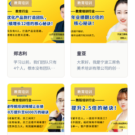
教育培训
教育培训
期间，为了让大家能够有
区由5家扩张到现在的35
更多的收入，我引进 了一
家，业绩提高了20倍
个新的产品项目，从小白
开始做起，用10个月的时
间就做到了500多万的营
业额
郑志利
童亚
学习以前，我们团队只有
大家好，我是宁波三原色
4个人，根本没有团队思
美术培训有限公司的创始
维、产品思维和营销思
人童亚。我跟着大脑营行
维，遇到 了很多困难，困
学习以 后，公司业绩从
惑也比较多。学习以后，
200多万做到2000多万，
教育培训
教育培训
我对如何整合资源、如何
增长了10倍
管理团队、如何提升 产
品、如何提升学员成绩，
进行了深度的研究