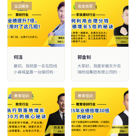
会了如何利用机制用人和
有21年的时间了。2017年
生活服务
批发商贸
留人，如何更好地经营公
我开始学习《商业思维》
司。公 司业绩从当初的每
课程，让我们公司 的业绩
年1500万元，逐渐增长到
从每年300万做到了2000
1个亿。接下来，我就为
万，学完《系统思维》课
大家分享，我如何 用3年
程之后，业绩又从每年
时间，业绩暴增6.6倍的秘
2000万 飙升到6000万，
诀
是最初的20倍。总的来
说，只要你能把员工照顾
好，把政策和机制改革
何洁
郭金钊
好，业绩肯定能实现暴涨
最初，我就是一名在四线
大家好，我是安徽东升百
小县城里靠一台缝纫机做
瑞地毯集团有限公司的创
加工的个体户。慢慢积累
始人郭金钊，加入“思维
了一 定的口碑之后，我就
商学 堂”一年半的时间，
想依靠品牌实现更大的发
我不断学习，坚持学以致
教育培训
教育培训
展，于是加盟了水星家
用，将团队、产品、客户
纺，也招了几个 帮手。但
三个板块在公司 落地，让
是在那样一座小县城里，
我从最初的6名员工，发
大家的消费能力很有限，
展到现在48名员工，从最
水星家纺产品的销售情况
初每年1000万元业绩，做
并不是太好。在我陷于迷
到 现在每年5000万元，业
茫之际，一位朋友向我推
绩增长5倍。