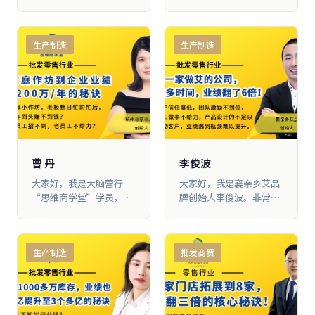
名浩怡宝贝母婴连锁门店
北雅鑫琳商贸有限公司创
创始 人。我在进入大脑营
始人钟艳伟。我从2017年
行学习之前，企业经营得
开始加入大脑营行，跟随
生产制造
生产制造
非常艰难，但是通过一年
苏老师学习。以前我们是
的学习，我 在大脑营行不
搞传统批发的，代理 别人
仅找回了创业的初心、创
的产品，主要客户有商
业的激情和自信，更是把
场、超市和礼品公司。因
门店从20家增加到36 家，
为产品同质化严重，渠道
业绩从2500万元增长到
单一，价 格就比拼得很厉
3500万元。尤其是疫情期
害，再加上给渠道客户的
间，我们的业绩逆势突
返点，一单做下来，最后
围，反而 增长了20%。
可能还要倒贴钱，所 以我
曹 丹
李俊波
们一直做得很辛苦。
大家好，我是大脑营行
大家好，我是襄亲乡艾品
“思维商学堂”学员，杭
牌创始人李俊波。非常感
州非草非木科技有限公司
谢大脑营行，让我有这样
创始人曹 丹。跟大脑营行
的机会 在这里学习和提
学习两年多的时间，团队
升。跟大脑营行学习一年
生产制造
批发商贸
从3个人变成20多人，办
多的时间，我们把业绩从
公面积从600平方米扩 大
每年不到1000万做成 了每
到3000平方米，业绩从
年6000万。尤其是疫情期
400万做到了1200万。虽
间，我们的业绩不但没有
然我们是一家小微企业，
受到影响，而且还在上