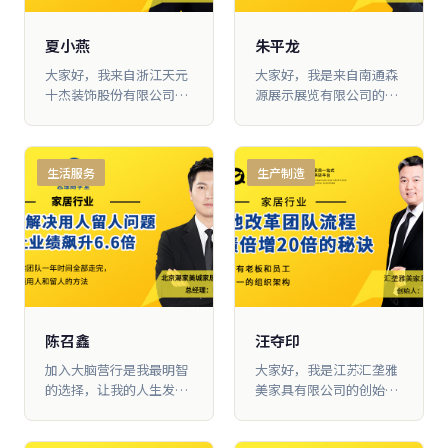
了，主要是因为我们团队
的能力有限，支撑不了新
夏小燕
朱平龙
品牌带 来的新挑战。现在
大家好，我来自浙江天元
大家好，我是来自南通森
挺后悔，当时没有早点来
十杰装饰股份有限公司，
源展示展览有限公司的朱
学习，否则也不至于栽这
我叫夏小燕，我们公司主
平龙，我们公司从事全国
么大的跟头。
要负责 工装板块的业务。
药店装 修、柜台货架定制
2017年，跟了我三年多的
已经有16年的时间。自
生活服务
生产制造
助理贪污，挪用公司600
2018年加入大脑营行以
万公款，这件事对我 内心
来，公司每年都能保持
的打击很大，差不多用了
1000万元左右的业绩增
半年时间，我才从低落的
长，即使在疫情期间，增
情绪中走出来。我想一定
长速度也没有减弱，这一
是公司 管理出了问题，制
切都离不开大 脑营行对我
度上有了漏洞，才让他有
们的帮助。这几年森源的
空子可钻。
稳定成长，主要源于我们
在公司里面导入了所学内
陈召鑫
汪夺印
容，包括团队板块、产品
加入大脑营行是我最明智
大家好，我是江苏汇垄雅
板块和营销板块
的选择，让我的人生发生
美家具有限公司的创始人
了天翻地覆的改变。 我在
汪夺印，我们在蠡口做整
这里学习3年多时间，学
体客厅 家具的批发，已经