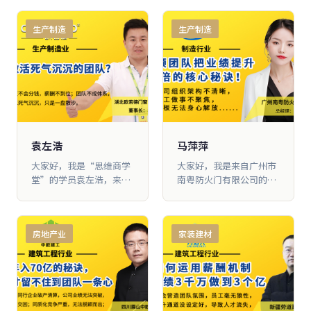
7年，前5年我只听课没行
业做饰 品展柜定制的。在
动，也就是最近2年我才
没有加入大脑营行之前，
生产制造
生产制造
开始做产品调 整和机制优
我就是公司的“消防
化，短短两年时间，业绩
员”，公司上上下下， 大
从每年1000万涨到了3500
事小事，都要找我“救
万。下面我就分享一下，
火”。团队更是一团糟，
我这几年的心路历程，还
招不到合适的员工，即便
有我们应用过的一些有效
招来也留不 住，因为新员
机制，希望能给大家带来
工会受到老员工的排挤。
一些帮助。
我们的营业额像乌龟走路
一样，增长十分缓慢。
袁左浩
马萍萍
大家好，我是“思维商学
大家好，我是来自广州市
堂”的学员袁左浩，来自
南粤防火门有限公司的马
湖北欧若德门窗系统有限
萍萍，很荣幸能够加入大
公司。 我跟大脑营行学习
脑营行 的“思维商学
有半年多时间，回去之后
堂”。 我们的工厂比较
房地产业
家装建材
只优化了两个板块，就把
小，只有2000平方米，之
一个死气沉 沉的生产型团
前一年也就做900多万元
队，打造成现在嗷嗷叫的
的业绩，一直突 破不了千
狼性团队，并且每个月的
万大关。我当时很想组建
业绩都比去年同期提 升2
一支有战斗力的团队，但
倍，今年前6个月就已经
是对于怎么建团队、怎么