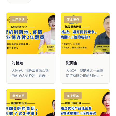
生产制造
商业服务
刘艳姣
张问吉
大家好，我是富贵缘女裤
大家好，我是遵义一品缘
的创始人刘艳姣，来自湖
商贸有限公司的创始人张
南株洲。在跟随大脑营行
问吉，我在大脑营行已经
学习的 过程中，我把公司
学习3 年了。我们公司在
的三大板块（团队板块、
2016年成立，是我和三个
批发商贸
商业服务
产品板块、营销板块）都
兄弟合伙开的，当时大家
进行了优化改革， 落地所
对这个行业都很陌 生，也
学的各项机制，进行产品
不知道该从什么地方做
细分，并且打造公司标准
起，所以一年业绩只有