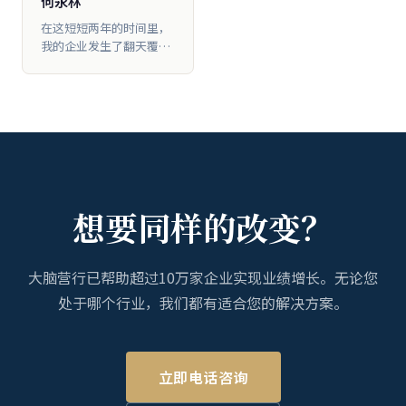
何永林
三，制定了分红机制；第
在这短短两年的时间里，
四，就是发展加盟连锁
我的企业发生了翻天覆地
的变化，从1家店开到了4
家店，员工人数从 一开始
的8个人到现在是96个
人，营业额从250万做到
了1800万，翻了7.5倍。
想要同样的改变？
大脑营行已帮助超过10万家企业实现业绩增长。无论您
处于哪个行业，我们都有适合您的解决方案。
立即电话咨询