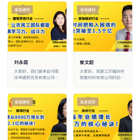
修的业务。我跟随大脑营
“救火”的状态里，从早
启发。
家装建材
家装建材
行学习2年多时间，营业
忙到晚，电 话接不停。一
额从当初每年400 多万元
会儿是员工有事要请示，
做到现在每年3700万元，
一会儿是客户要投诉，一
困扰公司多年高占比的应
会儿员工要离职，一会 儿
收账款，也从50%降到
发货又出了问题，我的电
10%以 下。感谢大脑营行
话就像公司的总机一样，
给了我信心，将濒临倒闭
一天下来电话听得我头都
的公司推倒重建，而且实
疼。公司 里所有人看起来
现了比原来多9倍 的业绩
也都是忙忙碌碌的，可大
刘永霞
崔文超
家忙得没有目的，事做得
大家好，我们是来自河南
大家好，我是江苏福财树
没有章法，公司利润 每况
烁坤建筑劳务有限公司的
家居材料有限公司的创始
愈下。我意识到公司发展
刘永霞、陈占役。我们是
人崔文超，我们主要从事
遇到了瓶颈，如果不尽快
在2018 年4月份加入的大
家装板 材的批发业务。
突破，恐怕会在这样的状
脑营行，在2019年4月份
2016年我就知道大脑营行
态下越 陷越深，我不知道
家装建材
批发商贸
进入“思维商学堂”进行
了，但是没有来学习，因
在这种煎熬下，自己还能
学习。通过这一年多 的学
为那时候我一年赚两三百
坚持多久
习和机制落地，我们终于
万很轻 松，我觉得不听课
扭转了人们对农民工的偏
也能干得不错。2018年我
见和印象。
投资1000万打造福财树品
牌，结果经营还不 到1年
时间，公司就濒临破产