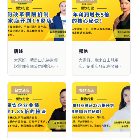
品、分配机制和服 务流程
做了重新梳理。现在，家
和渔村的会员机制已经成
为我们的核心竞争力，顾
客们 也把拥有家和渔村的
会员卡当作一种身份的象
征。我们单店的平均充卡
业绩，从最初的 20万元暴
唐峰
郭艳
涨到260万元，共增长13
大家好，我是山东裕道餐
大家好，我来自山城重
倍
饮管理有限公司创始人唐
庆，是重庆张记兴隆餐饮
峰。自从加入大脑营行以
管理有限公司的创始人郭
后，我 们的营业额从以前
艳。我是 2019年3月份进
的400多万增长到现在的
入咱们大脑营行学习的。
餐饮酒店
餐饮酒店
2000多万，业绩增长了5
在学习之前，我们的团队
倍，门店由原来的4 家店
管理跟不上，营销没有新
扩张到现在的16家店。这
思路，公司发展遇到了瓶
一路上的高歌猛进，都得
颈，每 个月业绩只有300
益于苏老师教给我们的一
多万，利润只有50多万。
些管理 思维和方法