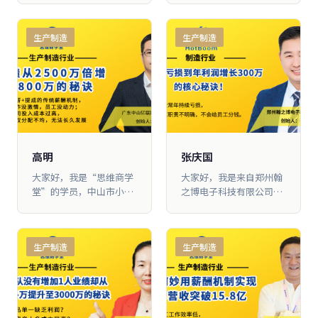
公司深耕高校、科研院所
第一次走入大脑营行，当
临组织混乱、岗位职责模
系。
实验室安全装备与数字化
时苏老师的一句话给我的
糊、员工动力不足、产品
生产制造
生产制造
升级领域。企业曾遭遇业
触动非常大，他 说：“如
品类单一、库存积压严
绩断崖式下滑，从2600万
果你没有办法解决员工的
重、市场拓客乏力等行业
元跌至900万元。通过战
问题，那就说明是老板出
共性难题。通过系统化商
略升级、团队重构、营销
了问题。”那时候我们的
业思维升级与落地改革，
迭代三大核心体系落地，
市 场开发很难做，我一直
公司从组织架构、薪酬机
公司实现业绩5倍增长，
认为是产品太高端的原
制、营销PK体系、产品结
办公规模、团队人数全面
因，学习之后我才发现是
构、库存盘活五大维度全
扩容，走出了一条实验室
自己想错了，真 正的原因
面革新，彻底摆脱传统食
装备企业转型升级、长效
是机制没用对。
品企业经营困境，实现规
高明
张庆国
增长的实战路径。 大家
模化、规范化、长效化发
大家好，我是“思维商学
大家好，我是来自郑州翰
好，我是达建智能科技
展。以下为惠锦食品完整
堂”的学员，中山市小榄
之博电子科技有限公司的
（上海）有限公司总经理
可落地的食品企业盈利增
镇亿联照明电器厂的创始
张庆国，我们主要从事多
南逸，深耕实验室装备、
长秘诀。
人高 明。我跟随大脑营行
媒体设 备的生产和制造。
实验室工程改造、数字化
学习只有一年多的时间，
来大脑营行之前，我曾经
实验室建设行业多年。创
生产制造
生产制造
就赶上了疫情。但是在疫
学过很多课程，学习的时
业发展途中，我曾遭遇行
情这个非常时 期，我们还
候非常兴奋，但是 回去落
业通病与企业发展瓶颈：
是把业绩从每年2500万做
地的时候却不知道该从何
公司主营单一实验室安全
到每年4800万元，实现了
做起。直到我走入大脑营
储存柜产品，市场竞争加
近一倍的增长。接下来，
行的《商业思维》课堂之
剧、利润持续压缩，业绩