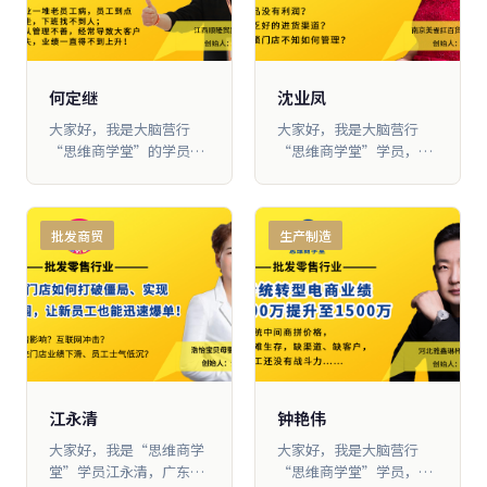
化流程。用三年多的时
400万，基本上不赚钱。
间，业 绩从原来的每年
4000万元，增加到现在的
8000万元
何定继
沈业凤
大家好，我是大脑营行
大家好，我是大脑营行
“思维商学堂”的学员，
“思维商学堂”学员，南
江西顺隆贸易有限公司创
京美雀红百货商贸有限公
始人何定继。我跟随大脑
司创始人 沈业凤。我是
营行学习两年时间，业绩
2015年7月加入大脑营行
批发商贸
生产制造
从原来的4000万元做到了
的，通过这几年的学习，
1.2亿元，业绩翻了3 倍，
让我的公司有了非常大 的
利润率增长了56%
收获，公司的营业额从
680万做到1800万，门店
从12家增加到26家。
江永清
钟艳伟
大家好，我是“思维商学
大家好，我是大脑营行
堂”学员江永清，广东茂
“思维商学堂”学员，河