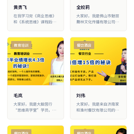
黄勇飞
全姣莉
在我学习完《商业思维》
大家好，我是佛山市魅丽
和《系统思维》课程后，
舞林文化传播有限公司创
我就从零开始打造团队，
始人全姣莉，我跟着大脑
构建公 司的组织架构，进
营行学 习了两年时间。在
行薪酬改革，导入晋升机
没来大脑营行学习之前，
教育培训
餐饮酒店
制、PK机制、养老金机
我的门店经营困难，我很
制、分红机制，还优 化了
迷茫，不知道该怎 么办。
产品结构。用两年时间，
通过学习，我理清了方
就让公司业绩从每年4500
向，知道该如何去做经营
万元增长到6000万元
管理，公司业绩也从之前
的1000 万做到现在的
2500万，业绩提升2.5倍
毛岚
刘伟
大家好，我是大脑营行
大家好，我是来自济南家
“思维商学堂”学员，风
和渔村餐饮有限公司的刘
之蝶儿童舞蹈俱乐部创始
伟。我们公司改革的最大
人毛岚， 我跟随大脑营行
特点， 就是采用“发行货
学习一年半的时间，公司
币”的机制，以会员储值
餐饮酒店
餐饮酒店
业绩增长4.3倍
卡产品为中心，对公司产