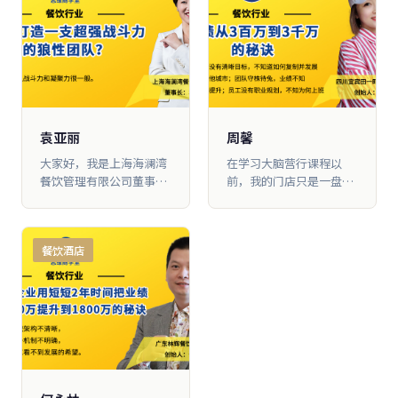
多，门店由1家店扩 展到3
定下3500万目标，到目前
家店，员工从几十人到现
为止已经完成2000万。
在的100多人。
袁亚丽
周馨
大家好，我是上海海澜湾
在学习大脑营行课程以
餐饮管理有限公司董事长
前，我的门店只是一盘散
袁亚丽，我想跟大家分享
沙，管理混乱，没有自己
一下，在大脑营行学习两
的目标，更不知道如何进
年多的时间，我是如何把
行复制。经过一年半的学
餐饮酒店
一支很普通的团队打造成
习，从《商业思维》一直
为现在有着超强战斗力和
到《框架思维》，我学习
凝聚力的狼性团队，并且
到了如何打造一支团队，
把年营业额从原来的不到
如何激发团队信心，如何
3000万做到了现在的5000
增强团队凝聚力，具体来
多万，年利润从300万做
说就是做对了四件事：第
到现在的800多万的。
一，导入PK机制；第二，
设计了员工的职业发展路
径，建立晋升机制；第