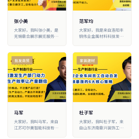
我就分享一下我们亿联照
后才 发现，就像苏老师讲
从年销2600多万元骤降至
明成长的秘诀。
的，经营一个企业应该通
900多万元，企业发展陷
过产品、团队和客户三个
入停滞。 为突破增长困
维度进行打造， 由此我才
局，我持续深耕商业系统
张小美
范军均
找到了一条落地的路径。
思维、框架思维、流量思
大家好，我叫张小美，是
大家好，我是来自洛阳丰
维体系，聚焦公司战略、
无锡鼎合展示展览服务有
铜伟业金属材料科技发展
团队、产品、营销四大核
限公司的创始人。在来大
有限公司的范军均，我们
心板块全面落地改革。经
脑营 行学习之前，我每天
公司主 要从事的是有色金
过系统性迭代升级，公司
都忙得焦头烂额，身心疲
属的加工制造及铜工艺品
实现整体业绩5倍增长，
批发商贸
家装建材
惫。2018年3月份，来到
的研发制造。 我是从2016
企业规模全方位扩容：办
大脑营行学习之 后，我通
年3月份开始进入到大脑
公场地从190平米拓展至
过对公司组织架构和各项
营行学习的。学习之后，
800平米，员工团队从15
机制的优化调整，让我们
我们主要在公司落 地薪酬
人扩充至60人，完成了从
的业绩从原来每年900多
机制和PK机制两大板块，
单一设备供应商向综合性
万 增长到现在的每年3000
只用3年时间，我们的业
数字化实验室解决方案服
多万元，最关键的是公司
绩从3.7亿增长到15.8亿，
务商的跨越式升级。
一个人手都没有增加，都
实 现了近5倍的增长。下
是依靠公司的 老团队做到
面，我向大家介绍一下我
马军
杜子军
的。下面，我就跟大家分
们具体的操作过程。
大家好，我叫马军，来自
大家好，我叫杜子军，来
享一下我们的做法。
江苏可尔美智能科技有限
自山东济南鼎兴装饰工程
公司。 我在大脑营行学习
有限公司，我们公司是专