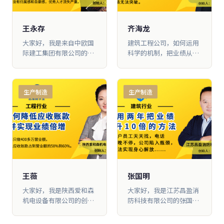
完成去年一整年的业绩。
带 团队，完全没有概念。
下面，我就介绍一下我是
如何通过 “分好钱”和
王永存
齐海龙
“打造团队文化”这两个
大家好，我是来自中欧国
建筑工程公司，如何运用
维度，实现业绩倍增的结
际建工集团有限公司的王
科学的机制，把业绩从
果。
永存。加入大脑营行“思
3000 万做到 3 个亿
维商学 堂”学习后，让我
对企业经营和团队管理有
生产制造
生产制造
了新的认知，我们根据所
学内容，对公司进 行了一
系列的调整和改革，比如
重新梳理组织架构和岗位
职责、导入项目跟投制
度、打 造自己的企业文化
等。在这几年时间里，公
司发生了翻天覆地的变
化，我们的产值从10亿增
王薇
张国明
长到70亿，不 仅解放了我
大家好，我是陕西爱和森
大家好，我是江苏昌盈消
的时间，也让员工们实现
机电设备有限公司的创始
防科技有限公司的张国
了自己的价值目标。在
人王薇，我们公司主要从
明。 在来大脑营行学习之
此，我就分享一下我们的
事中 央空调和集成生态装
前，我每天在公司都处在
做 法，希望能给大家一些