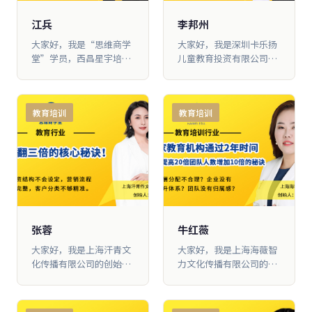
荐了苏引华老师，说他的
课程对我 们门店生意能有
江兵
李邦州
所帮助，我就踏入了大脑
大家好，我是“思维商学
大家好，我是深圳卡乐扬
营行的课堂。没想到从此
堂”学员，西昌星宇培训
儿童教育投资有限公司
开始，我的命运就 发生了
学校有限责任公司的创始
（现更名为深圳辰盈商贸
改变。
人江兵。我从2014年8月
有限公 司）的负责人李邦
开始学习大脑营行课程，
州。5年前，我加盟了某
教育培训
教育培训
在7年时间里，我的企
亲子园品牌，当时在全省
业、团队，还有我的 个人
100家的加盟店里， 我们
能力和眼界都发生了翻天
的业绩是倒数的。当我们
覆地的变化。我的团队从
处在人才流失、行业越来
最初的40人，发展到70
越卷的困境中时，遇到了
人，年产 值也从300万，
大脑营 行，通过5年时间
做到了现在的3000万
的学习，我们从最初的1
家店发展到了7家店，店
员从20人增加到了200 余
张蓉
牛红薇
人，营业额增长了30倍。
大家好，我是上海汗青文
大家好，我是上海海薇智
我的秘诀就是“一机制、
化传播有限公司的创始
力文化传播有限公司的创
两改革”
人，我叫张蓉。跟大脑营
始人牛红薇。我跟大脑营
行学习一 年多的时间，业
行学习了 4年，团队人数
绩提升3倍，并且在疫情
从5人增加到110多人，校