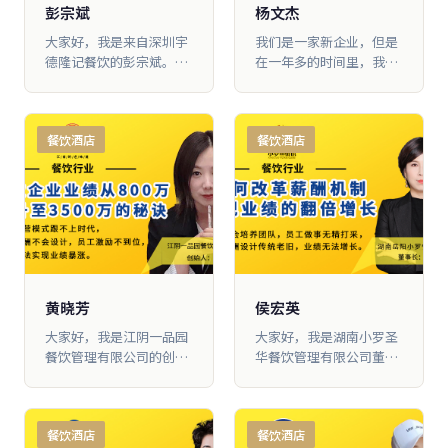
彭宗斌
杨文杰
大家好，我是来自深圳宇
我们是一家新企业，但是
德隆记餐饮的彭宗斌。跟
在一年多的时间里，我的
大脑营行学习两年多的时
月营业额从28万做到了现
间，我 公司的业绩从原来
在平均55万以 上，最高的
一年7000多万做到现在一
一个月做到了65万，营业
餐饮酒店
餐饮酒店
年1.3个亿，实现业绩翻
额翻了将近2倍
倍、利润翻倍。很多 人都
问我成功的秘诀，我觉得
我做得最正确的一件事就
是选择了在大脑营行学习
黄晓芳
侯宏英
大家好，我是江阴一品园
大家好，我是湖南小罗圣
餐饮管理有限公司的创始
华餐饮管理有限公司董事
人黄翠花。跟大脑营行学
长侯宏英，跟大脑营行学
习有两 年多的时间，我的
习两年半的时间，我把营
业绩从原来的800万做到
业额从原来一年900万做
餐饮酒店
餐饮酒店
现在的3500万，增加4倍
到现在一年2100万。今年