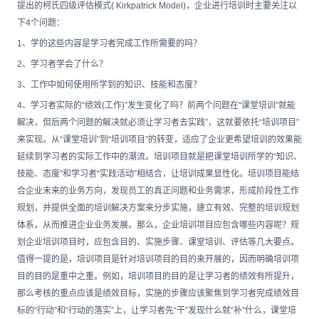
提出的柯氏四级评估模式( Kirkpatrick Model)，企业进行培训时主要关注以
下4个问题：
1、学的这些内容是学习者完成工作所需要的吗？
2、学习者学会了什么？
3、工作中如何使用所学到的知识、技能和态度？
4、学习者实际的“绩效(工作)”发生变化了吗？前两个问题在“课堂培训”就能
解决，但后两个问题的解决就必须让学习者去实践”，这就要依托“培训项目”
来实现。从“课堂培训”到“培训项目”的转变，适应了企业更希望培训的效果能
延续到学习者的实际工作中的潮流。培训项目就是把课堂培训所学的“知识、
技能、态度”和学习者“实践活动”相结合，让培训成果显性化。培训项目能结
合企业未来的业务方向，发现员工的真正问题和业务需求，形成阶段性工作
规划，并提供全面的培训解决方案来分步实施，建立有效、完整的培训规划
体系，从而推进企业业务发展。那么，企业培训项目应包含哪些内容呢？规
划企业培训项目时，应包含目的、实施步骤、课堂培训、评估等几大要点。
值得一提的是，培训项目是针对培训项目的目的来开展的，因而明确培训项
目的目的是重中之重。例如，培训项目的目的是让学习者的绩效有所提升，
那么考核的重点应该是绩效目标，实施的步骤应该聚焦到学习者完成绩效目
标的“行动”和“行动的落实”上，让学习者先“干”发现什么就“补”什么，课堂培