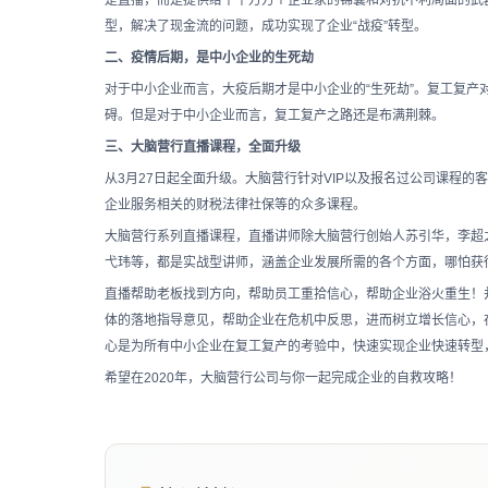
是直播，而是提供给千千万万个企业家的锦囊和对抗不利局面的武
型，解决了现金流的问题，成功实现了企业“战疫”转型。
二、疫情后期，是中小企业的生死劫
对于中小企业而言，大疫后期才是中小企业的“生死劫”。复工复
碍。但是对于中小企业而言，复工复产之路还是布满荆棘。
三、大脑营行直播课程，全面升级
从3月27日起全面升级。大脑营行针对VIP以及报名过公司课程
企业服务相关的财税法律社保等的众多课程。
大脑营行系列直播课程，直播讲师除大脑营行创始人苏引华，李超
弋玮等，都是实战型讲师，涵盖企业发展所需的各个方面，哪怕获
直播帮助老板找到方向，帮助员工重拾信心，帮助企业浴火重生！
体的落地指导意见，帮助企业在危机中反思，进而树立增长信心，
心是为所有中小企业在复工复产的考验中，快速实现企业快速转型
希望在2020年，大脑营行公司与你一起完成企业的自救攻略！