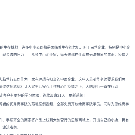
大的生存挑战，许多中小公司都是面临着生存的危机，对于民营企业，特别是中小企
、现金流的压力……众多中小企业家，每天也都在什么样无法想象的焦虑：疫情之
大脑营行公司作为一家有理想有担当的中国企业，这些天苏引华老师要求我们思
度过这场危机？让大家生活安心工作放心？疫情之下，大脑营行一直在行动：
让客户有更好的学习体验，连续加班21天，更新系统！
剪辑的优秀商学院的落地案例视频，全部免费开放给商学院学员。同时为思维商学
件、手续齐全的商家将产品上线到大脑营行的思维商城上，开出自己的小店，拥有
，渡过难关。