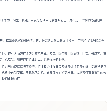
器。已经有越来越多的中小企业家通过大脑营行的系列直播课程，完成了线上转
产对于华为、阿里、腾讯、百度等行业巨无霸企业而言，并不是一个难以跨越的障
的客户，推出更具实战和杀伤力的，将邀请更多实战导师分享，包括经营管理的课程，
之外，还有大脑营行金牌讲师鲍玉成、欧风、陈帝豪、陈文强、叶青、张凤莲、黄
得一点启发，用在你的企业身上，也是很好的收获。
并且对当前疫情情况下经济、行业和企业发展等多维度进行深度剖析，提出详细具
在危机中自我变革，实现化危为机、破局突围的逆势发展。大脑营行直播课程的核
，快速止损前行。