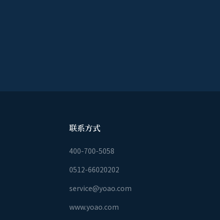
联系方式
400-700-5058
0512-66020202
service@yoao.com
www.yoao.com