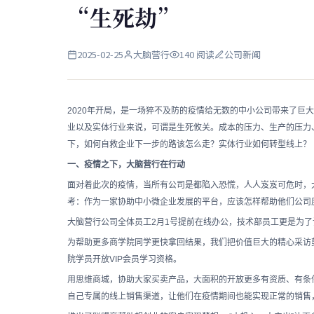
“生死劫”
2025-02-25
大脑营行
140 阅读
公司新闻
2020年开局，是一场猝不及防的疫情给无数的中小公司带来了巨
业以及实体行业来说，可谓是生死攸关。成本的压力、生产的压力
下，如何自救企业下一步的路该怎么走？实体行业如何转型线上？
一、疫情之下，大脑营行在行动
面对着此次的疫情，当所有公司是都陷入恐慌，人人岌岌可危时，
考：作为一家协助中小微企业发展的平台，应该怎样帮助他们公司
大脑营行公司全体员工2月1号提前在线办公，技术部员工更是为了
为帮助更多商学院同学更快拿回结果，我们把价值巨大的精心采访
院学员开放VIP会员学习资格。
用思维商城，协助大家买卖产品，大面积的开放更多有资质、有条
自己专属的线上销售渠道，让他们在疫情期间也能实现正常的销售