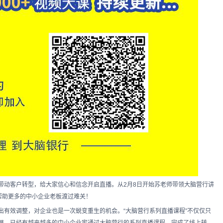
带动客户转型，给大家信心和信念开启直播。从2月8日开始苏老师带领大脑营行讲
，帮助更多的中小企业老板渡过难关！
出有效调整，对企业也是一次蜕变重生的机会。“大脑营行系列直播课程”不仅仅只