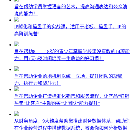
旨在帮助学员掌握语言的艺术，提高沟通表达和公众演
说的能力！
IP孵化和操盘手的实战课，适用于老板、操盘手、IP的
高阶训练营！
旨在帮助8——18岁的青少年掌握学校里没有教的14项能
力，用7天6夜时间培养一生收益的好习惯！
旨在帮助企业落地机制以统一立场，提升团队的凝聚
力、执行力和战斗力！
旨在帮助企业打造标准化销售和服务流程，让产品“狂销
热卖”让客户“主动购买”让团队“能力提升”
从财务角度，9大维度帮助您搭建财务数据体系：帮助你
在企业经营过程中搭建数据系统，教会你如何分析数据