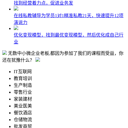
找到经营着力点，促进业务发
在线私教辅导为学员1对1精准私教21天，快速提升12项
演说力
优化变现模型，找到最优变现模型，然后优化成自己行
业
无数中小微
企业老板
,都因为参加了我们的
课程而受益
，你
还在
犹豫
什么？
IT互联网
教育培训
生产制造
零售行业
家装建材
美业医美
餐饮酒店
仓储物流
批发商贸