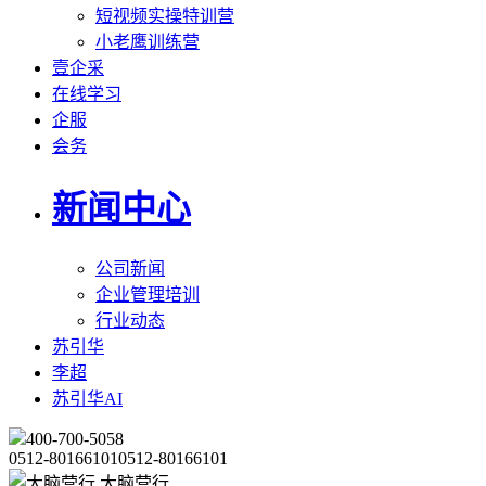
短视频实操特训营
小老鹰训练营
壹企采
在线学习
企服
会务
新闻中心
公司新闻
企业管理培训
行业动态
苏引华
李超
苏引华AI
400-700-5058
0512-80166101
0512-80166101
大脑营行